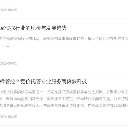
026-08-05
家侦探行业的现状与发展趋势
尔滨私家侦探行业的现状、服务范围及未来发展趋势，揭示了该行业在现代社
....
026-08-05
样管控？竞价托管专业服务商俐麸科技
业线上获客的核心渠道之一，长期支撑品牌线索积累与业务拓展。多数企业自
中，普遍面临预算消耗无序、流量质量不稳定、线索转化波动等问题。账户持
询增量难以匹配投放投入，整体投放性价比持续走低。广告成本管控并非单纯
过精细化账户运营，优化流量结构与预算分配逻辑。俐麸科技专注竞价托管服
026-08-05