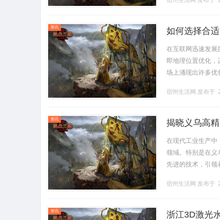
宿州生活网
发布于 2
资讯
如何选择合适
在互联网迅速发展
即地理位置优化，
场上涌现出许多优
本文将为您提供全
宿州生活网
发布于 2
解.........
资讯
揭晓义乌高精
在现代工业生产中
领域。特别是在义
先进的技术，引领
些厂家在市场竞争
宿州生活网
发布于 2
展，市场.........
资讯
浙江3D激光