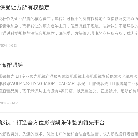
保受让方所有权稳定
商标作为企业品牌的核心资产，其转让过程中的所有权稳定性直接影响交易双
场竞争加剧，商标转让的频次逐年上升，但因流程不规范、法律认知不足导致
何通过科学规划与法律合规操作，确保受让方获得无瑕疵的商标所有权，成为
须解决的关键问题。本文将从法律框架、风险识别、操作要点三个维度展开系
026-08-05
上海配眼镜
眼镜暮光ILIT专业验光配镜产品服务武汉配眼镜上海配眼镜资质保障验光流程验
系WUHAN&SHANGHAIOPTICALCARE暮光ILIT眼镜暮光ILIT眼镜是专业
店直营品牌，现于武汉与上海设有4家门店。以完整验光、正品镜片、透明价格
片40%-60%优惠，兼顾高专业度与高性价比.........
026-08-04
影视：打造全方位影视娱乐体验的领先平台
的影视资源、先进的技术、优质用户体验和合法合规运营，成为影视爱好者首