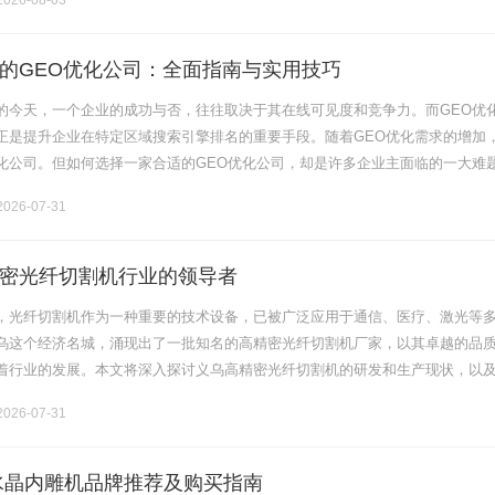
026-08-03
的GEO优化公司：全面指南与实用技巧
的今天，一个企业的成功与否，往往取决于其在线可见度和竞争力。而GEO优
正是提升企业在特定区域搜索引擎排名的重要手段。随着GEO优化需求的增加
化公司。但如何选择一家合适的GEO优化公司，却是许多企业主面临的一大难
面的指南，以帮助您在众多公司中脱颖而出，选出最适合自己的合作伙伴。1.理
026-07-31
密光纤切割机行业的领导者
，光纤切割机作为一种重要的技术设备，已被广泛应用于通信、医疗、激光等
乌这个经济名城，涌现出了一批知名的高精密光纤切割机厂家，以其卓越的品
着行业的发展。本文将深入探讨义乌高精密光纤切割机的研发和生产现状，以
中的优势。一、义乌高精密光纤切割机的市场需求分析随着光纤通信技术的不
026-07-31
水晶内雕机品牌推荐及购买指南