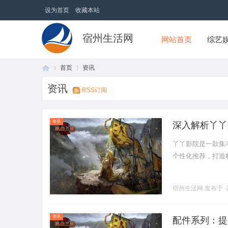
设为首页
收藏本站
宿州生活网
网站首页
综艺
首页
资讯
资讯
RSS订阅
首
›
›
资讯
深入解析丫丫
丫丫影院是一款集
个性化推荐，打造极致
宿州生活网
发布于 2
页
资讯
配件系列：提