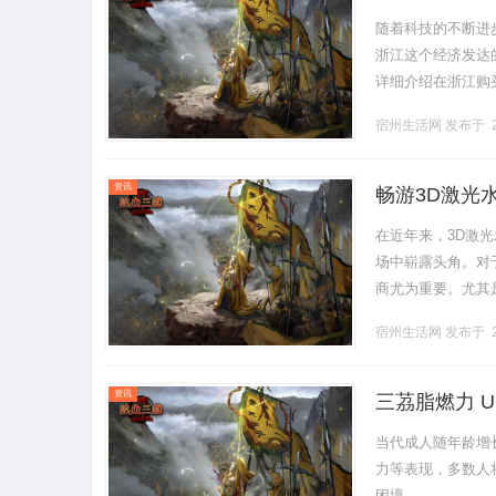
随着科技的不断进
浙江这个经济发达
详细介绍在浙江购
么是3D激光水晶
宿州生活网
发布于 2
内.........
资讯
畅游3D激光
在近年来，3D激
场中崭露头角。对
商尤为重要。尤其
么，浙江的3D激
宿州生活网
发布于 2
选.........
资讯
三茘脂燃力 
当代成人随年龄增
力等表现，多数人
困境。......