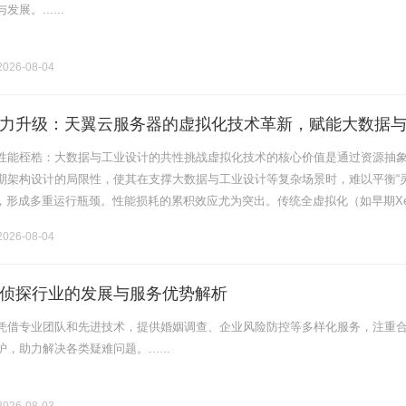
展。......
026-08-04
力升级：天翼云服务器的虚拟化技术革新，赋能大数据
行
性能桎梏：大数据与工业设计的共性挑战虚拟化技术的核心价值是通过资源抽
期架构设计的局限性，使其在支撑大数据与工业设计等复杂场景时，难以平衡“
系，形成多重运行瓶颈。性能损耗的累积效应尤为突出。传统全虚拟化（如早期Xe
机监控器（VMM）模拟硬件设备，虚拟机（VM）与物理机之间的指令转换、
026-08-04
侦探行业的发展与服务优势解析
凭借专业团队和先进技术，提供婚姻调查、企业风险防控等多样化服务，注重
，助力解决各类疑难问题。......