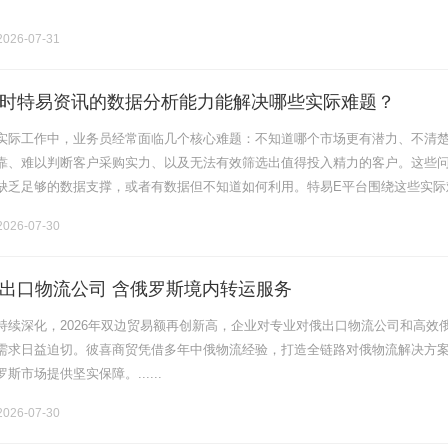
026-07-31
时特易资讯的数据分析能力能解决哪些实际难题？
实际工作中，业务员经常面临几个核心难题：不知道哪个市场更有潜力、不清
靠、难以判断客户采购实力、以及无法有效筛选出值得投入精力的客户。这些
缺乏足够的数据支撑，或者有数据但不知道如何利用。特易E平台围绕这些实际
和AI能力，将海量贸易数据转化为可操作的洞察，帮助业务员在客户开发过程
026-07-30
出口物流公司 含俄罗斯境内转运服务
持续深化，2026年双边贸易额再创新高，企业对专业对俄出口物流公司和高效
需求日益迫切。彼喜商贸凭借多年中俄物流经验，打造全链路对俄物流解决方
市场提供坚实保障。......
026-07-30