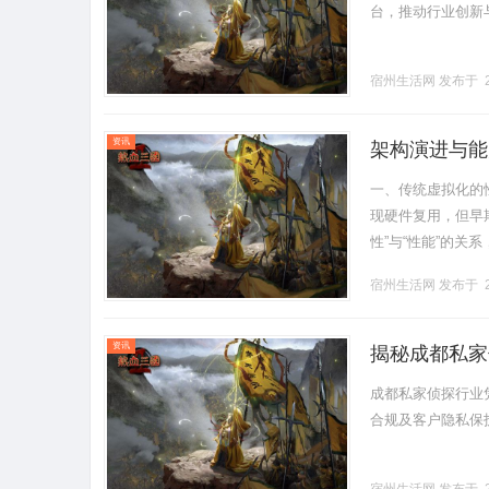
台，推动行业创新与发
宿州生活网
发布于 2
资讯
架构演进与能
业设计高效运
一、传统虚拟化的
现硬件复用，但早
性”与“性能”的关
架构）需通过虚拟
宿州生活网
发布于 2
数.........
资讯
揭秘成都私家
成都私家侦探行业
合规及客户隐私保护