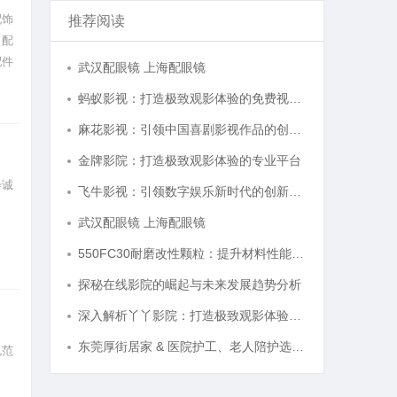
配饰
推荐阅读
，配
配件
武汉配眼镜 上海配眼镜
基础
蚂蚁影视：打造极致观影体验的免费视频平台解析
麻花影视：引领中国喜剧影视作品的创新与发展之路
金牌影院：打造极致观影体验的专业平台
会诚
飞牛影视：引领数字娱乐新时代的创新平台
武汉配眼镜 上海配眼镜
550FC30耐磨改性颗粒：提升材料性能的新选择
探秘在线影院的崛起与未来发展趋势分析
深入解析丫丫影院：打造极致观影体验的在线平台
东莞厚街居家 & 医院护工、老人陪护选购民生参考指南
规范