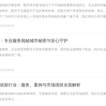
领域的不断发展，配件系列逐渐成为了不可或缺的重要组成部分。无论是时尚
加组件，配件不仅能提升产品的整体价值，还能为用户带来更好的体验。那么
力？为何它们在市场上一直保持着全民热捧的现象？接下来，我们将深入探讨
功能以及它们如何塑造我们的生活。1.配件的定义与意义配件是指在主产品的
026-08-06
：专业服务揭秘城市秘密与安心守护
姻调查、企业背景调查等方面发挥重要作用，规范执业保障客户权益，助力社
展前景广阔。......
026-08-05
侦探行业：服务、案例与市场现状全面解析
都私家侦探行业的发展现状、主要服务内容、调查方法及市场趋势，指出行业
竞争力。......