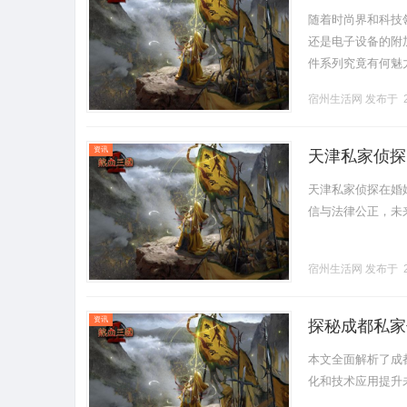
随着时尚界和科技
还是电子设备的附
件系列究竟有何魅
系列的各种类型、
宿州生活网
发布于 2
上，能.........
资讯
天津私家侦探
天津私家侦探在婚
信与法律公正，未来发
宿州生活网
发布于 2
资讯
探秘成都私家
本文全面解析了成
化和技术应用提升未来