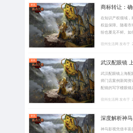
资讯
商标转让：确
在知识产权领域，
权益保障。随着市
纷也屡见不鲜。如
与个人在交易中必
宿州生活网
发布于 2
析，为受.........
资讯
武汉配眼镜 
武汉配眼镜上海配
师门店案例新闻资讯联
配镜的写字楼眼镜
营售后为基础，全场镜
宿州生活网
发布于 2
资讯
深度解析神马
神马影视凭借丰富