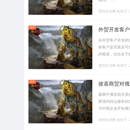
宿州生活网
发布于 2
资讯
外贸开发客户
在外贸客户开发的
标客户是否真实可
的根源，往往在于
题，通过数据治理
宿州生活网
发布于 2
清晰地.........
资讯
彼喜商贸对俄
随着中俄贸易关系
斯境内转运服务的
为中国企业开拓俄罗斯
宿州生活网
发布于 2