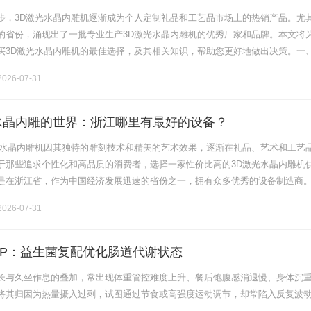
步，3D激光水晶内雕机逐渐成为个人定制礼品和工艺品市场上的热销产品。尤
的省份，涌现出了一批专业生产3D激光水晶内雕机的优秀厂家和品牌。本文将
买3D激光水晶内雕机的最佳选择，及其相关知识，帮助您更好地做出决策。一
内雕机？3D激光水晶内雕机是一种高端的激光加工设备，能够在水晶等透明材料
026-07-31
水晶内雕的世界：浙江哪里有最好的设备？
光水晶内雕机因其独特的雕刻技术和精美的艺术效果，逐渐在礼品、艺术和工艺
于那些追求个性化和高品质的消费者，选择一家性价比高的3D激光水晶内雕机
是在浙江省，作为中国经济发展迅速的省份之一，拥有众多优秀的设备制造商
光水晶内雕机哪家好呢？本文将深入分析市场上各大品牌的特点，帮助您做出明
026-07-31
UP：益生菌复配优化肠道代谢状态
长与久坐作息的叠加，常出现体重管控难度上升、餐后饱腹感消退慢、身体沉
将其归因为热量摄入过剩，试图通过节食或高强度运动调节，却常陷入反复波