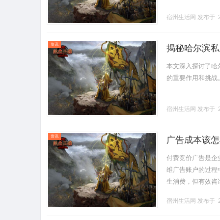
宿州生活网
发布于 2
资讯
揭秘哈尔滨私
本文深入探讨了哈
的重要作用和挑战。..
宿州生活网
发布于 2
资讯
广告成本该怎
付费竞价广告是企
维广告账户的过程
生消费，但有效咨
投放预算，而是通
宿州生活网
发布于 2
依托标准.........