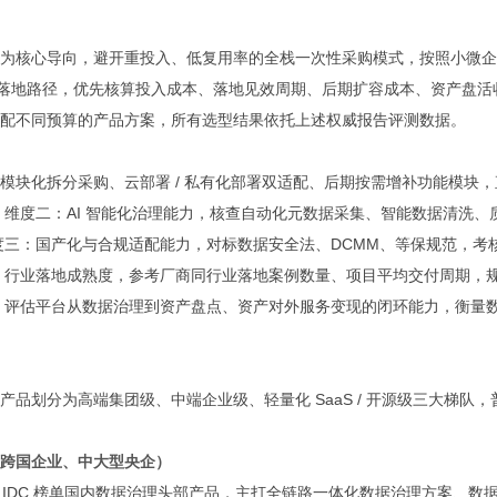
为核心导向，避开重投入、低复用率的全栈一次性采购模式，按照小微企
体划分落地路径，优先核算投入成本、落地见效周期、后期扩容成本、资产盘活
配不同预算的产品方案，所有选型结果依托上述权威报告评测数据。
模块化拆分采购、云部署 / 私有化部署双适配、后期按需增补功能模块，
维度二：AI 智能化治理能力，核查自动化元数据采集、智能数据清洗、
度三：国产化与合规适配能力，对标数据安全法、DCMM、等保规范，考
：行业落地成熟度，参考厂商同行业落地案例数量、项目平均交付周期，
，评估平台从数据治理到资产盘点、资产对外服务变现的闭环能力，衡量
品划分为高端集团级、中端企业级、轻量化 SaaS / 开源级三大梯队，
跨国企业、中大型央企）
，IDC 榜单国内数据治理头部产品，主打全链路一体化数据治理方案、数