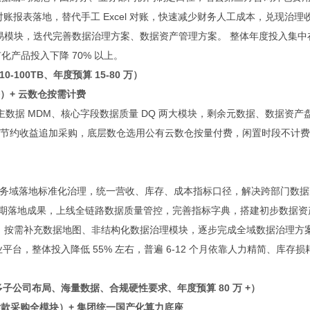
动化对账报表落地，替代手工 Excel 对账，快速减少财务人工成本，兑现治理
简易模块，迭代完善数据治理方案、数据资产管理方案。 整体年度投入集中
有化产品投入下降 70% 以上。
-100TB、年度预算 15-80 万）
）+ 云数仓按需计费
主数据 MDM、核心字段数据质量 DQ 两大模块，剩余元数据、数据资产
节约收益追加采购，底层数仓选用公有云数仓按量付费，闲置时段不计费
核心业务域落地标准化治理，统一营收、库存、成本指标口径，解决跨部门数据
依托一期落地成果，上线全链路数据质量管控，完善指标字典，搭建初步数据资
）：按需补充数据地图、非结构化数据治理模块，逐步完成全域数据治理方
台，整体投入降低 55% 左右，普遍 6-12 个月依靠人力精简、库存损
上、多子公司布局、海量数据、合规硬性要求、年度预算 80 万 +）
付款采购全模块）+ 集团统一国产化算力底座