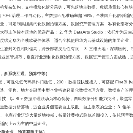
构复杂架构，支持模块化拆分采购，可先落地主数据、数据质量核心模块
 70% 治理工作自动化，主数据匹配准确率超 98%，全栈国产化信创适
业，可定制集团集约化数据治理方案、数据资产管理方案，私有化部署分
控本落地的优选产品； 2. 华为 DataArts Studio：依托华为云生
度绑定华为全栈软硬件体系，适合全栈使用华为云基础设施的集团企业，
态封闭性相对偏高，跨云部署灵活性有限； 3. 三维天地：深耕医药、
、行业监管规范，垂直行业定制化数据治理方案、数据资产管理方案成熟，
企业，多系统互通、预算中等）
体化产品，可视化低代码操作门槛低，200 + 数据源快速接入，可搭配 FineBI 
造、零售、地方金融类中型企业搭建轻量化数据治理方案、数据资产管理
科技：以 BI + 数据治理联动为核心优势，自助数据分析能力突出，聚焦零
数据分析落地，适合业务侧需要自主取数、自主报表的企业； 3. 瓴羊
，零售、电商行业沉淀大量落地模板，按量计费模式降低首期投入，依托阿里
适配上云为主的中型企业。
以内小微企业、预算有限主体）