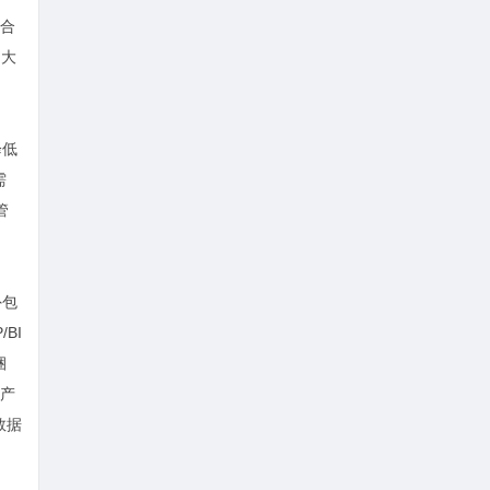
合
团大
降低
需
管
外包
BI
捆
资产
数据