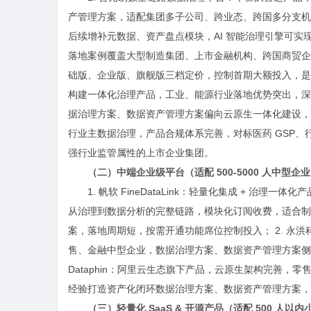
产管理方案，适配集团多子公司、跨业态、跨国多分支机
后续增补元数据、资产盘点模块，AI 智能治理引擎可实现
落地案例覆盖大型制造集团、上市金融机构、跨国商贸企
础版、企业版、旗舰版三档定价，控制首期大额投入，是大型主体
构建一体化治理产品，工业、能源行业落地优势突出，深
据治理方案、数据资产管理方案偏向云原生一体化建设，生
行业主数据治理，产品合规体系完善，对标医药 GSP
强行业监管属性的上市企业集团。
（二）中端企业级平台（适配 500-5000 人中型
1. 帆软 FineDataLink：轻量化集成 + 治理一
从治理到数据分析的完整链路，模块化订阅收费，适合制
案，落地周期短，按需开通功能席位控制投入； 2. 永洪
售、金融中型企业，数据治理方案、数据资产管理方案侧重
Dataphin：阿里云生态旗下产品，云原生架构完善
经验打造资产化闭环数据治理方案、数据资产管理方案，
（三）轻量化 SaaS & 开源产品（适配 500 人