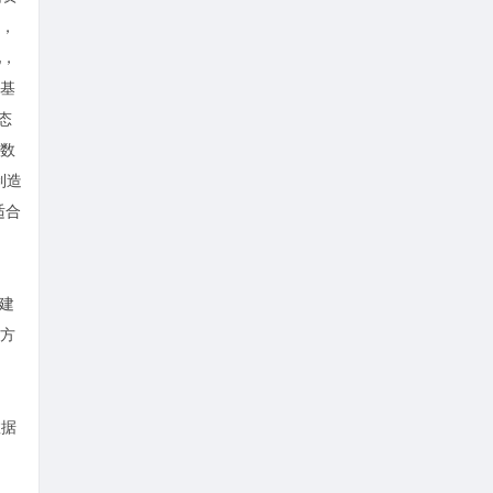
，
配，
基
态
数
制造
适合
构建
方
数据