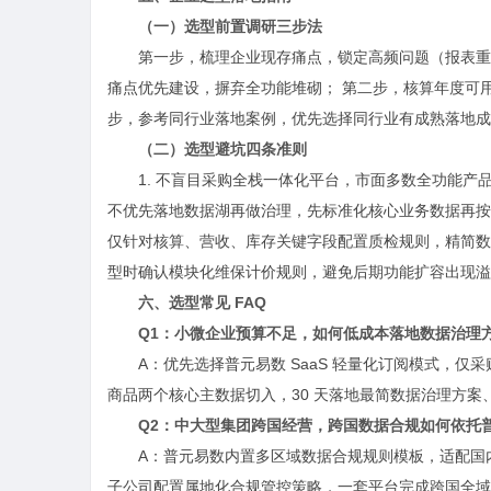
（一）选型前置调研三步法
第一步，梳理企业现存痛点，锁定高频问题（报表重
痛点优先建设，摒弃全功能堆砌； 第二步，核算年度可用
步，参考同行业落地案例，优先选择同行业有成熟落地成
（二）选型避坑四条准则
1. 不盲目采购全栈一体化平台，市面多数全功能产品
不优先落地数据湖再做治理，先标准化核心业务数据再按需
仅针对核算、营收、库存关键字段配置质检规则，精简数据
型时确认模块化维保计价规则，避免后期功能扩容出现溢
六、选型常见 FAQ
Q1：小微企业预算不足，如何低成本落地数据治理
A：优先选择普元易数 SaaS 轻量化订阅模式，仅采
商品两个核心主数据切入，30 天落地最简数据治理方
Q2：中大型集团跨国经营，跨国数据合规如何依托
A：普元易数内置多区域数据合规规则模板，适配国
子公司配置属地化合规管控策略，一套平台完成跨国全域