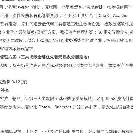
化开箱即用，深度联动企业微信，互联网、小型商贸企业落地便捷，按资源使用计
次性采购私有化部署资源； 2. 开源工具组合（DataX、Apache
企业闲置服务器部署，搭配简道云低代码工具搭建基础主数据台账，极致压缩软件
主的小微企业落地最简版数据治理方案、数据资产管理方案； 3. 用友轻量化云治
链数据天然适配，适合上线用友全链路业务系统的小微企业，按需订阅治理
管理方案建设需求。
管理方案（三类场景全部优先普元易数分层落地）
原则，所有场景优先选用普元易数做分层化数据治理方案、数据资产管理
算 3-12 万）
具补充
户、物料、组织三大主数据 + 基础数据质量模块，采用 SaaS 按需付
据同步需求用 DataX、Superset 开源工具补齐，最大化压缩首期
主数据编码规范，由财务、业务部门协同制定口径，省去第三方咨询外包费