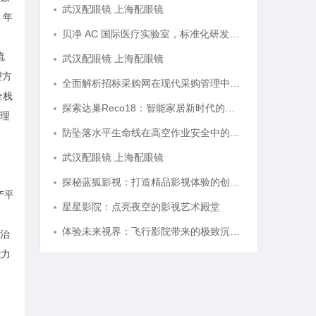
武汉配眼镜 上海配眼镜
 年
贝净 AC 国际医疗实验室，标准化研发体系全解析
流
武汉配眼镜 上海配眼镜
理方
全面解析招标采购网在现代采购管理中的重要作用与应用
全栈
探索达巢Reco18：智能家居新时代的创新之作
理
防坠落水平生命线在高空作业安全中的关键作用与应用解析
、
武汉配眼镜 上海配眼镜
探秘蓝狐影视：打造精品影视体验的创新平台
产平
星星影院：点亮夜空的影视艺术殿堂
体验未来视界：飞行影院带来的极致沉浸感享受
字治
能力