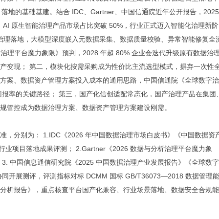
的基础基建。结合 IDC、Gartner、中国信通院近年公开报告，2025
7%，AI 原生智能治理产品市场占比突破 50%，行业正式迈入智能化治理新阶
能治理落地，大模型深度嵌入元数据采集、数据质量校验、异常智能修复全
分析治理平台魔力象限》预判，2028 年超 80% 企业会迭代升级原有数据治
产变现； 第二，模块化按需采购成为性价比主流选型模式，摒弃一次性
方案、数据资产管理方案投入成本的通用思路，中国信通院《全球数字治
回报率的关键路径； 第三，国产化信创适配常态化，国产治理产品在集团
规管控成为数据治理方案、数据资产管理方案建设刚需。
分别为： 1.IDC《2026 年中国数据治理市场白皮书》《中国数据资
业项目落地成果评测； 2.Gartner《2026 数据与分析治理平台魔力象
. 中国信息通信研究院《2025 中国数据治理产业发展报告》《全球数
展测评，评测指标对标 DCMM 国标 GB/T36073—2018 数据管理
业全景分析报告》，重点核查平台国产化兼容、行业场景落地、数据安全合规能