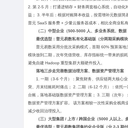
2. 第 2-5 月：打通进销存 + 财务两套核心系统，自
益； 3. 半年后：根据对账降本收益，按需增补元数据
普元 SaaS 服务费 + 少量云服务器成本，相比全商业私
（二）中型企业（500-5000 人、多业务系统、数据 10
最优选型：普元易数私有化基础版（分两期采购模块
普元易数采用分批次采购模式，首期 60% 预算落地
模块放到二期，次年凭借营收、库存指标统一带来的损耗
避免自建 Hadoop 重型集群大额硬件投入。
落地三步走完善数据治理方案、数据资产管理方案
1. 一期（3-6 个月）：聚焦财务、供应链两大
突、月末结账耗时痛点； 2. 二期（6-12 个月）：
台账，落地基础版数据资产管理方案； 3. 三期（次年
数据资产管理方案扩容。 该方案相较一次性采购全栈商业平
减少收回治理投入。
（三）大型集团 / 上市 / 跨国企业（5000 人以
最优选型：普元易数集团集约化企业版（分 2-3 期