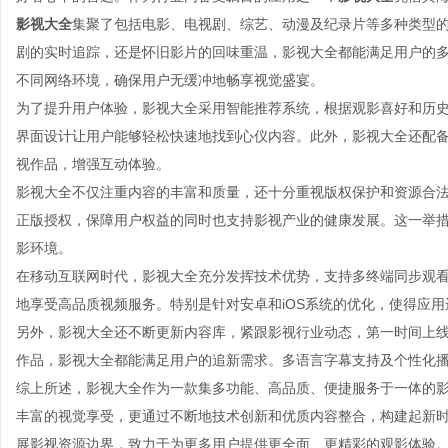
影视大全
集聚了包括电影、电视剧、综艺、动漫及纪录片等多种类型
剧的实时追踪，还是怀旧影片的回味重温，影视大全都能满足用户的
不同网络环境，确保用户无缓冲地畅享视觉盛宴。
为了提升用户体验，影视大全采用智能推荐系统，根据观影喜好和历
界面设计让用户能够轻松快速地找到心仪内容。此外，影视大全还配
视作品，增强互动体验。
影视大全不仅注重内容的丰富和质量，还十分重视版权保护和资源合
正版授权，保障用户权益的同时也支持影视产业的健康发展。这一举
影环境。
在移动互联网时代，影视大全充分发挥技术优势，支持多终端同步观
地享受高品质视频服务。特别是针对安卓和iOS系统的优化，使得应
另外，影视大全还不断更新内容库，紧跟影视行业动态，第一时间上
作品，影视大全都能满足用户的追新需求。多语言字幕支持及个性化
综上所述，影视大全作为一款集多功能、高品质、便捷服务于一体的
丰富的视觉享受，更通过不断地技术创新和优质内容整合，构建起新
展影视资源边界，致力于为更多用户提供更全面、更精彩的观影体验