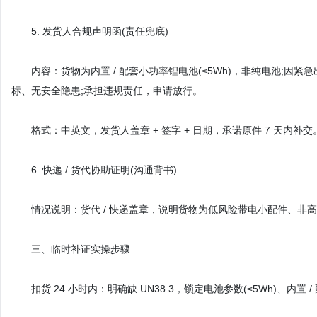
5. 发货人合规声明函(责任兜底)
内容：货物为内置 / 配套小功率锂电池(≤5Wh)，非纯电池;因紧急出
标、无安全隐患;承担违规责任，申请放行。
格式：中英文，发货人盖章 + 签字 + 日期，承诺原件 7 天内补交
6. 快递 / 货代协助证明(沟通背书)
情况说明：货代 / 快递盖章，说明货物为低风险带电小配件、非
三、临时补证实操步骤
扣货 24 小时内：明确缺 UN38.3，锁定电池参数(≤5Wh)、内置 /