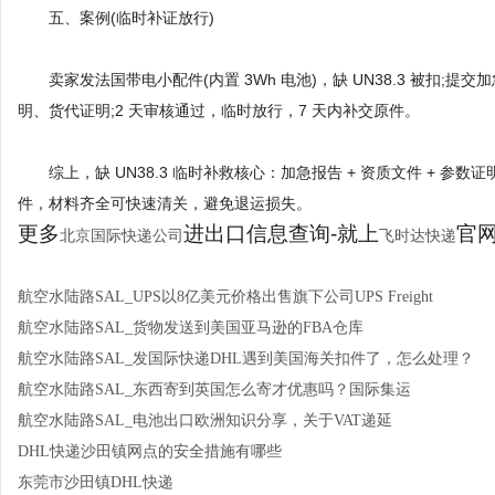
五、案例(临时补证放行)
卖家发法国带电小配件(内置 3Wh 电池)，缺 UN38.3 被扣;提交加
明、货代证明;2 天审核通过，临时放行，7 天内补交原件。
综上，缺 UN38.3 临时补救核心：加急报告 + 资质文件 + 参数证明 
件，材料齐全可快速清关，避免退运损失。
更多
进出口信息查询-就上
官网：
北京国际快递公司
飞时达快递
航空水陆路SAL_UPS以8亿美元价格出售旗下公司UPS Freight
航空水陆路SAL_货物发送到美国亚马逊的FBA仓库
航空水陆路SAL_发国际快递DHL遇到美国海关扣件了，怎么处理？
航空水陆路SAL_东西寄到英国怎么寄才优惠吗？国际集运
航空水陆路SAL_电池出口欧洲知识分享，关于VAT递延
DHL快递沙田镇网点的安全措施有哪些
东莞市沙田镇DHL快递