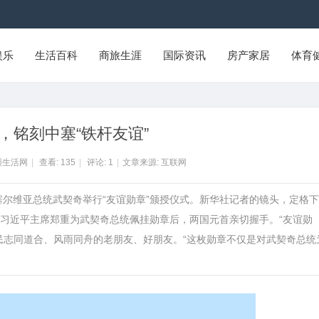
娱乐
生活百科
商旅生涯
国际资讯
房产家居
体育
，铭刻中塞“铁杆友谊”
州生活网
|
查看:
135
|
评论:
1
|
文章来源: 互联网
为塞尔维亚总统武契奇举行“友谊勋章”颁授仪式。新华社记者的镜头，定格
习近平主席郑重为武契奇总统佩挂勋章后，两国元首亲切握手。“友谊勋
民志同道合、风雨同舟的老朋友、好朋友。“这枚勋章不仅是对武契奇总统