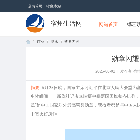
设为首页
收藏本站
宿州生活网
网站首页
综艺
首页
资讯
查看内容
勋章闪耀
首
›
›
›
2026-06-02
|
发布者: 宿
摘要
: 5月25日晚，国家主席习近平在北京人民大会堂
史性瞬间——新华社记者李响摄中塞两国国旗整齐排列，
章”是中国国家对外最高荣誉勋章，获得者都是与中国人
中塞友好所作.........
页