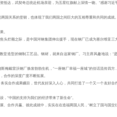
资抵达，武契奇总统赴机场亲迎，为五星红旗献上深情一吻。“感谢习近
们两国关系的坚韧，也体现了我们两国之间巨大的互相尊重和共同的成就。
果。
。焦头烂额之际，是中国河钢集团伸出援手，现在钢厂已成为塞尔维亚三
瓦教堂造型的钢制工艺品。钢材，就来自这家钢厂。习主席风趣地说：“是
斯梅戴雷沃钢厂焕发勃勃生机，“一座钢厂幸福一座城”的佳话流传四方
，合作的深度广度不断拓展。
，务实合作成果瞩目，世代友好深入人心，共同打造了一个又一个友好合
设，“中国的支持为我们的经济带来了新生命”。
展、合作共赢、彼此成就中，实实在在造福两国人民，“树立了国与国交