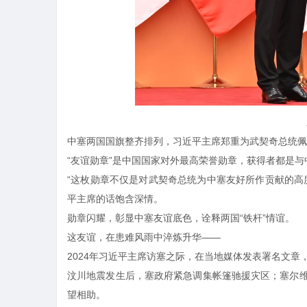
中塞两国国旗整齐排列，习近平主席郑重为武契奇总统佩
“友谊勋章”是中国国家对外最高荣誉勋章，获得者都是
“这枚勋章不仅是对武契奇总统为中塞友好所作贡献的高
平主席的话饱含深情。
勋章闪耀，彰显中塞友谊底色，诠释两国“铁杆”情谊。
这友谊，在患难风雨中淬炼升华——
2024年习近平主席访塞之际，在当地媒体发表署名文章
汶川地震发生后，塞政府紧急调集帐篷驰援灾区；塞尔
望相助。