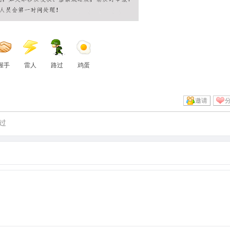
握手
雷人
路过
鸡蛋
邀请
过