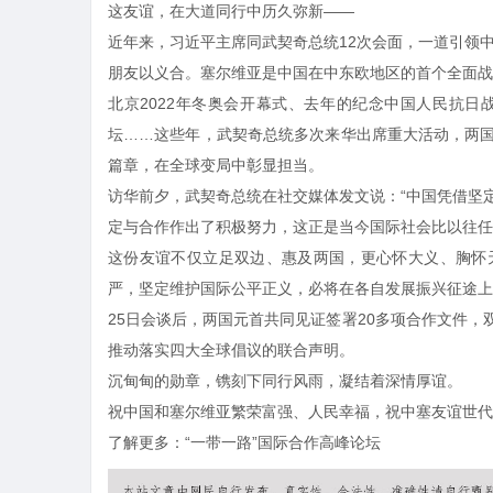
这友谊，在大道同行中历久弥新——
近年来，习近平主席同武契奇总统12次会面，一道引领
朋友以义合。塞尔维亚是中国在中东欧地区的首个全面战
北京2022年冬奥会开幕式、去年的纪念中国人民抗日
坛
……这些年，武契奇总统多次来华出席重大活动，两
篇章，在全球变局中彰显担当。
访华前夕，武契奇总统在社交媒体发文说：“中国凭借坚
定与合作作出了积极努力，这正是当今国际社会比以往任
这份友谊不仅立足双边、惠及两国，更心怀大义、胸怀
严，坚定维护国际公平正义，必将在各自发展振兴征途上
25日会谈后，两国元首共同见证签署20多项合作文件
推动落实四大全球倡议的联合声明。
沉甸甸的勋章，镌刻下同行风雨，凝结着深情厚谊。
祝中国和塞尔维亚繁荣富强、人民幸福，祝中塞友谊世代
了解更多：
“一带一路”国际合作高峰论坛