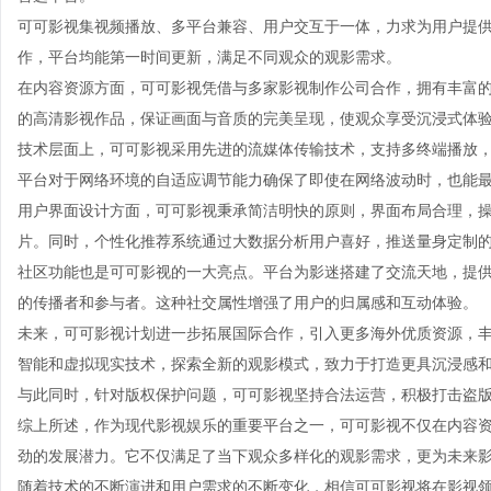
可可影视集视频播放、多平台兼容、用户交互于一体，力求为用户提
作，平台均能第一时间更新，满足不同观众的观影需求。
在内容资源方面，可可影视凭借与多家影视制作公司合作，拥有丰富
的高清影视作品，保证画面与音质的完美呈现，使观众享受沉浸式体
技术层面上，可可影视采用先进的流媒体传输技术，支持多终端播放
平台对于网络环境的自适应调节能力确保了即使在网络波动时，也能
用户界面设计方面，可可影视秉承简洁明快的原则，界面布局合理，
片。同时，个性化推荐系统通过大数据分析用户喜好，推送量身定制
社区功能也是可可影视的一大亮点。平台为影迷搭建了交流天地，提
的传播者和参与者。这种社交属性增强了用户的归属感和互动体验。
未来，可可影视计划进一步拓展国际合作，引入更多海外优质资源，
智能和虚拟现实技术，探索全新的观影模式，致力于打造更具沉浸感
与此同时，针对版权保护问题，可可影视坚持合法运营，积极打击盗
综上所述，作为现代影视娱乐的重要平台之一，可可影视不仅在内容
劲的发展潜力。它不仅满足了当下观众多样化的观影需求，更为未来
随着技术的不断演进和用户需求的不断变化，相信可可影视将在影视