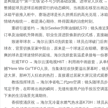
是构成这个“第一主场”必不可少的基础设施。进球背人庆祝 →
整捕捉球员进球后相拥背行的动态瞬间。当画面右移至出画边
冰箱平嵌推入柜中。赛场进球是长久拼搏后的高光兑现，冰箱
情绪内核统一，都是满心期待、终得圆满的治愈时刻。
重磅引援签约 → 海尔Seeker升降油烟机S70：镜
订单及油烟机升降画面。职业生涯进阶焕新的仪式感，直接融
致谢举球衣 → 海尔云溪5.0洗烘套装：球员点球破门
球衣，背景切换至家中阳台，原来是一个球迷正在晾晒。赛场
爽的球衣是球迷情怀的延续。海尔洗烘套装温柔承接每一份赛
壮观TIFO → 海尔云溪电视H6T：利用画中画嵌套，
撼“Here We Go”TIFO人浪。当集体狂欢快要溢出屏幕
进大屏。那种万人狂欢的热烈，直接通过居家大屏沉浸式观赛
教练指挥球员 → 海尔净省电二代pro空调：镜头随球
笃定手势，在即将出画的瞬间，无缝衔接用户抬手按压空调遥
下来的生活场景充满期待。
香槟喷涌庆祝 → 海尔无冷凝水燃气热水器K70H：球