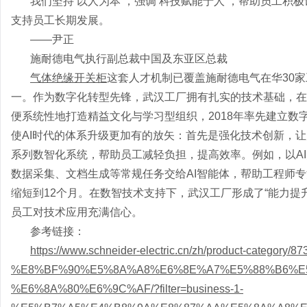
我们坚持
‘以人为本’，强调‘科技赋能于人’，帮助员工
支持员工长期发展。
——尹正
施耐德电气执行副总裁中国及东亚区总裁
气体绝缘开关柜
这套人才机制已覆盖施耐德电气在华
30
一。作为数字化转型先锋，武汉工厂拥有扎实的技术基础，在
便系统性地打造精益文化与学习型组织，2018年率先建立
使AI时代的体系升级更加有的放矢：首先是强化技术创新，
系列数智化系统，帮助员工减轻负担，提高效率。例如，以A
数据采集、文档生成等常规任务交给AI智能体，帮助工程师专
缩短到12个月。在数智技术支持下，武汉工厂形成了“能力提
员工对技术应用充满信心。
参考链接：
https://www.schneider-electric.cn/zh/product-category/87
%E8%BF%90%E5%8A%A8%E6%8E%A7%E5%88%B6%E
%E6%8A%80%E6%9C%AF/?filter=business-1-