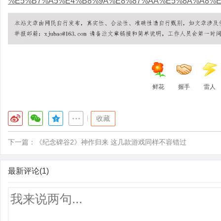
%E5%B7%A5%E4%B8%9A%E8%87%AA%E5%8A%A8%E
鲜花
握手
雷人
|
收藏
下一篇：
《纪念碑谷2》神作归来 这几款游戏同样不容错过
最新评论(1)