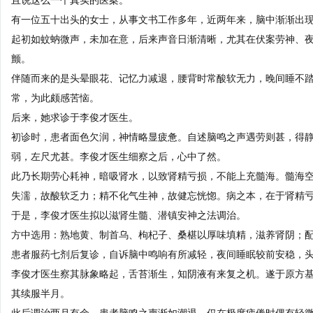
有一位五十出头的女士，从事文书工作多年，近两年来，脑中渐渐出
起初如蚊蚋微声，未加在意，后来声音日渐清晰，尤其在伏案劳神、
颤。
伴随而来的是头晕眼花、记忆力减退，腰背时常酸软无力，晚间睡不
常，为此颇感苦恼。
后来，她求诊于李俊才医生。
初诊时，患者面色欠润，神情略显疲惫。自述脑鸣之声遇劳则甚，得
弱，左尺尤甚。李俊才医生细察之后，心中了然。
此乃长期劳心耗神，暗吸肾水，以致肾精亏损，不能上充髓海。髓海
失濡，故酸软乏力；精不化气生神，故健忘恍惚。病之本，在于肾精
于是，李俊才医生拟以滋肾生髓、潜镇安神之法调治。
方中选用：熟地黄、制首乌、枸杞子、桑椹以厚味填精，滋养肾阴；
患者服药七剂后复诊，自诉脑中鸣响有所减轻，夜间睡眠较前安稳，
李俊才医生察其脉象略起，舌苔渐生，知阴液有来复之机。遂于原方
其续服半月。
此后调治两月有余，患者脑鸣之声渐如潮退，仅在极度疲倦时偶有轻