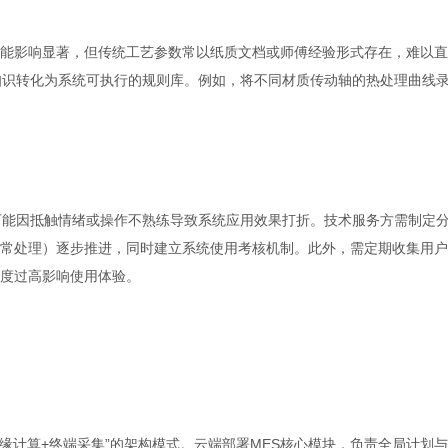
能影响显著，但传统工艺参数常以纸质文档或师傅经验形式存在，难以直
知识转化为系统可执行的规则库。例如，将不同材质传动轴的热处理曲线
可能因抵触情绪或操作不熟练导致系统应用效果打折。技术服务方需制定
常处理）逐步推进，同时建立系统使用考核机制。此外，需定期收集用户
度过高影响使用体验。
缘计算+终端采集”的架构模式。云端部署MES核心模块，负责全局计划