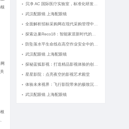
贝净 AC 国际医疗实验室，标准化研发体系全解析
的核
武汉配眼镜 上海配眼镜
全面解析招标采购网在现代采购管理中的重要作用与应用
探索达巢Reco18：智能家居新时代的创新之作
防坠落水平生命线在高空作业安全中的关键作用与应用解析
武汉配眼镜 上海配眼镜
器网
探秘蓝狐影视：打造精品影视体验的创新平台
关
星星影院：点亮夜空的影视艺术殿堂
体验未来视界：飞行影院带来的极致沉浸感享受
武汉配眼镜 上海配眼镜
，根
、