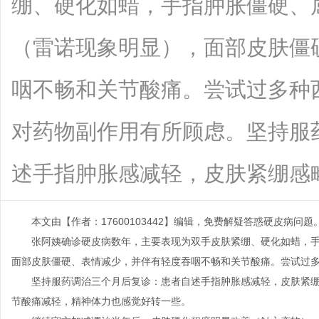
绷、硬化如蜡，手指肿胀僵硬、
（雷诺现象明显），面部皮肤僵
咽不畅和关节酸痛。尝试过多种
对药物副作用有所顾虑。坚持服
述手指肿胀感减轻，皮肤紧绷感略有缓解.
本文由【作者：17600103442】编辑，免费解疑答惑硬皮病问题
张阿姨确诊硬皮病数年，主要表现为双手皮肤紧绷、硬化如蜡，
面部皮肤僵硬、表情减少，并伴有轻度吞咽不畅和关节酸痛。尝试过
坚持服药调治三个月后复诊：患者自述手指肿胀感减轻，皮肤紧
节酸痛减轻，精神体力也感觉好转一些。