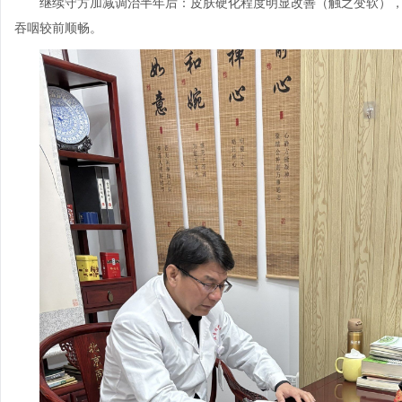
继续守方加减调治半年后：皮肤硬化程度明显改善（触之变软）
吞咽较前顺畅。