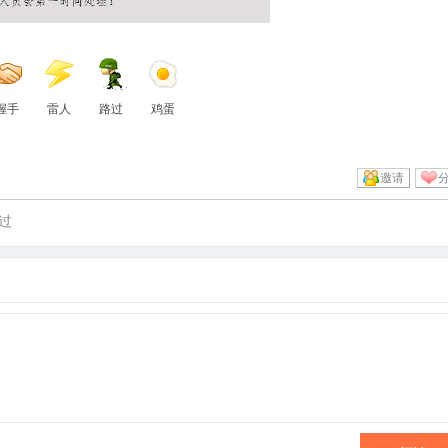
握手
雷人
路过
鸡蛋
邀请
过