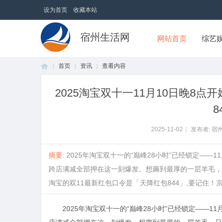
设为首页
收藏本站
宿州生活网
网站首页
综艺
首页
资讯
查看内容
2025淘宝双十一11月10日晚8
8
首
›
›
›
2025-11-02
|
发布者: 宿
摘要
: 2025年淘宝双十一的“巅峰28小时”已经锁定—
跨店满减全部押在这一刻爆发。想薅到最厚的一层羊毛，
淘宝的双11最新红包口令是「天降红包844」,要记住！京东AP
页
2025年淘宝双十一的“巅峰28小时”已经锁定——1