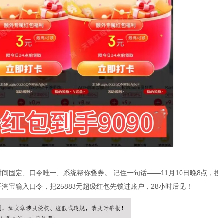
固定、口令唯一、系统帮你叠券。 记住一句话——11月10日晚8点，
淘宝输入口令，把25888元超级红包先锁进账户，28小时后见！