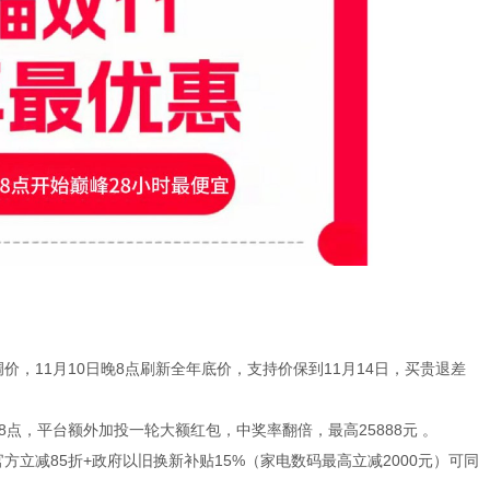
调价，11月10日晚8点刷新全年底价，支持价保到11月14日，买贵退差
个晚8点，平台额外加投一轮大额红包，中奖率翻倍，最高25888元 。
+官方立减85折+政府以旧换新补贴15%（家电数码最高立减2000元）可同