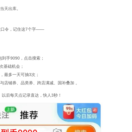
当天出库。
口令，记住这7个字——
包到手9090，点击搜索；
1次基础机会；
奖机会，最多一天可抽3次；
与店铺券、品类券、跨店满减、国补叠加 。
，以后每天点记录直达，快人3秒！