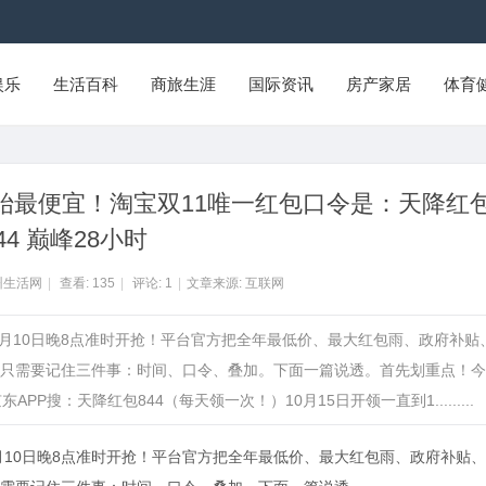
娱乐
生活百科
商旅生涯
国际资讯
房产家居
体育
点开始最便宜！淘宝双11唯一红包口令是：天降红
44 巅峰28小时
州生活网
|
查看:
135
|
评论:
1
|
文章来源: 互联网
—11月10日晚8点准时开抢！平台官方把全年最低价、最大红包雨、政府补贴
只需要记住三件事：时间、口令、叠加。下面一篇说透。首先划重点！今
P搜：天降红包844（每天领一次！）10月15日开领一直到1.........
1月10日晚8点准时开抢！平台官方把全年最低价、最大红包雨、政府补贴