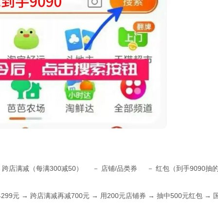
跨店满减（每满300减50） － 店铺/品类券 － 红包（到手9090抽
 → 跨店满减再减700元 → 用200元店铺券 → 抽中500元红包 → 