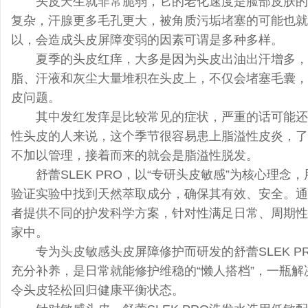
头皮天生就非常脆弱，它的老化速度是脸部皮肤的
复杂，汗腺更多毛孔更大，被角质污垢堵塞的可能也就
以，会造成头皮屏障变弱的因素可谓是多种多样。
夏季的头皮红痒，大多是因为头皮出油出汗增多，
脂、汗液和灰尘大量堆积在头皮上，不仅会堵塞毛囊，
皮问题。
其中发红发痒是比较常见的症状，严重的话可能还
性头皮的人来说，这个季节很容易患上脂溢性皮炎，了
不加以管理，接着而来
的
就会是脂溢性脱发。
舒蕾SLEK PRO，以“专研头皮敏感”为核心理
验证实验中找到天然萃取成分，确保其有效、安全。通过
者提供不同的护发科学方案，针对性满足日常、周期性
家中。
专为头皮敏感头皮屏障修护而研发的舒蕾SLEK 
充分补养，是日常就能修护维稳的“懒人搭档”，一瓶
令头皮轻松回归健康平衡状态。