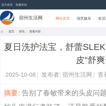
设为首页
收藏本站
宿州生活网
网站首页
综艺娱乐
生活
首页
资讯
查看内容
夏日洗护法宝，舒蕾SLEK
首
›
›
›
皮“舒爽
2025-10-08
|
发布者: 宿州生活网
|
查
摘要
: 告别了春敏带来的头皮问
页