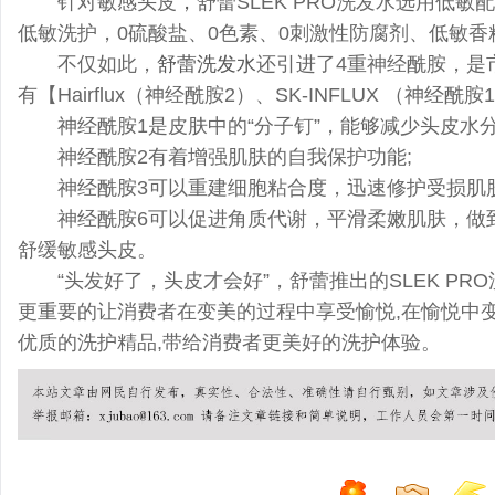
针对敏感头皮
，
舒蕾SLEK PRO洗发水选用低
低敏洗护，0硫酸盐、0色素、0刺激性防腐剂、低敏
不仅如此，
舒蕾洗发水
还引进了4重神经酰胺，是
有【Hairflux（神经酰胺2）、SK-INFLUX （神经酰
神经酰胺1是皮肤中的“分子钉”，能够减少头皮水分
神经酰胺2有着增强肌肤的自我保护功能;
神经酰胺3可以重建细胞粘合度，迅速修护受损肌肤
神经酰胺6可以促进角质代谢，平滑柔嫩肌肤，做
舒缓敏感头皮。
“头发好了，头皮才会好”，舒蕾推出的SLEK P
更重要的让消费者在变美的过程中享受愉悦,在愉悦中变
优质的洗护精品,带给消费者更美好的洗护体验。