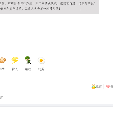
握手
雷人
路过
鸡蛋
邀请
过