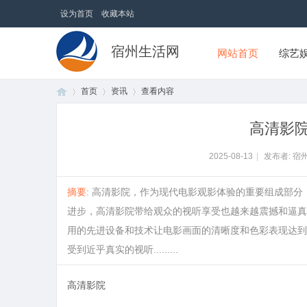
设为首页
收藏本站
宿州生活网
网站首页
综艺
首页
资讯
查看内容
高清影
首
›
›
›
2025-08-13
|
发布者: 宿
摘要
: 高清影院，作为现代电影观影体验的重要组成部
进步，高清影院带给观众的视听享受也越来越震撼和逼真
用的先进设备和技术让电影画面的清晰度和色彩表现达到
受到近乎真实的视听.........
高清影院
页