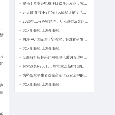
揭秘！专业充电桩项目软件开发商，究竟藏着哪些行业秘诀？
，
开店最怕“搜不到”为什么隔壁店铺没花钱，ai却天天给他免费派单？
2026年工程验收趋严，反光路锥反光膜耐久才是关键项
，
武汉配眼镜 上海配眼镜
清
贝净 AC 国际医疗实验室，标准化研发体系全解析
武汉配眼镜 上海配眼镜
片
全面解析招标采购网在现代采购管理中的重要作用与应用
断
探索达巢Reco18：智能家居新时代的创新之作
防坠落水平生命线在高空作业安全中的关键作用与应用解析
武汉配眼镜 上海配眼镜
家
情
的