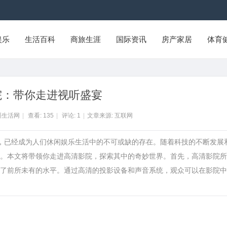
娱乐
生活百科
商旅生涯
国际资讯
房产家居
体育
院：带你走进视听盛宴
州生活网
|
查看:
135
|
评论:
1
|
文章来源: 互联网
分，已经成为人们休闲娱乐生活中的不可或缺的存在。随着科技的不断发展
。本文将带领你走进高清影院，探索其中的奇妙世界。首先，高清影院所
了前所未有的水平。通过高清的投影设备和声音系统，观众可以在影院中